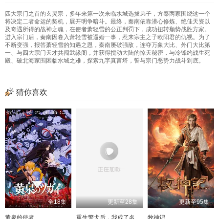
四大宗门之首的玄灵宗，多年来第一次来临水城选拔弟子，方秦两家围绕这一个
153
113
73
154
114
74
155
115
75
156
116
76
将决定二者命运的契机，展开明争暗斗。最终，秦南依靠潜心修炼、绝佳天资以
及奇遇所得的战神之魂，在使者萧轻雪的公正判罚下，成功扭转颓势战胜方家。
157
117
77
158
118
78
159
119
79
160
120
80
进入宗门后，秦南因卷入萧轻雪被逼婚一事，惹来宗主之子欧阳君的仇视。为了
不断变强，报答萧轻雪的知遇之恩，秦南屡破强敌，连夺万象大比、外门大比第
161
121
81
162
122
82
163
123
83
164
124
84
一、与四大宗门天才共闯武缘阁，并获得搅动大陆的惊天秘密，与冷锋约战生死
殿、破北海家围困临水城之难，探索九字真言塔，誓与宗门恶势力战斗到底。
165
125
85
166
126
86
167
127
87
168
128
88
169
129
89
170
130
90
171
131
91
172
132
92
猜你喜欢
173
133
93
174
134
94
175
135
95
176
136
96
177
137
97
178
138
98
179
139
99
180
140
100
181
141
101
142
102
143
103
144
104
145
105
146
106
147
107
148
108
149
109
150
110
151
111
152
112
153
113
154
114
155
115
156
116
全18集
更新至28集
更新至95集
黄泉的使者
重生警犬后，我成了名侦探
牧神记