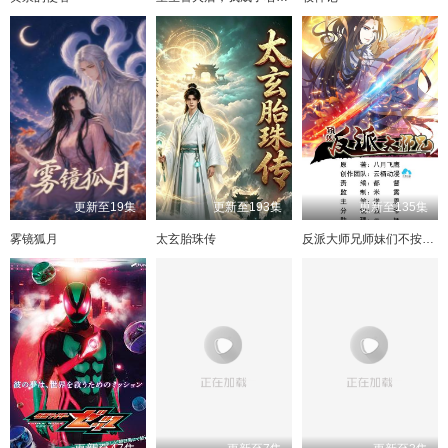
157
117
158
118
159
119
160
120
161
121
162
122
163
123
164
124
165
125
166
126
167
127
168
128
169
129
170
130
171
131
172
132
173
133
174
134
175
135
176
136
177
137
178
138
179
139
180
140
更新至19集
更新至193集
更新至135集
141
142
143
144
雾镜狐月
太玄胎珠传
反派大师兄师妹们不按套路出牌
145
146
147
148
149
150
151
152
153
154
155
156
157
158
159
160
161
162
163
164