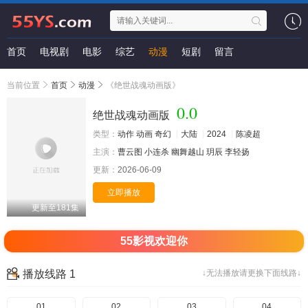
首页
电视剧
电影
综艺
动漫
短剧
留言
当前位置
首页
动漫
《绝世战魂动画版》
0.0
绝世战魂动画版
类型：
动作
动画
奇幻
大陆
2024
陈凌超
主演：
曹云图
小连杀
幽舞越山
玥辰
李轻扬
更新：
2026-06-09
立即播放
更新至181集
55影视欢迎你
播放线路 1
↓无法播放请更换下面线路↓
01
02
03
04