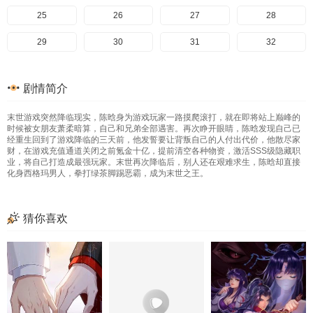
105
65
25
106
66
26
107
67
27
108
68
28
109
69
29
110
70
30
111
71
31
112
72
32
113
73
33
114
74
34
115
75
35
116
76
36
剧情简介
117
77
37
118
78
38
119
79
39
120
80
40
末世游戏突然降临现实，陈晗身为游戏玩家一路摸爬滚打，就在即将站上巅峰的
121
81
41
82
42
83
43
84
44
时候被女朋友萧柔暗算，自己和兄弟全部遇害。再次睁开眼睛，陈晗发现自己已
经重生回到了游戏降临的三天前，他发誓要让背叛自己的人付出代价，他散尽家
85
45
86
46
87
47
88
48
财，在游戏充值通道关闭之前氪金十亿，提前清空各种物资，激活SSS级隐藏职
业，将自己打造成最强玩家。末世再次降临后，别人还在艰难求生，陈晗却直接
化身西格玛男人，拳打绿茶脚踢恶霸，成为末世之王。
89
49
90
50
91
51
92
52
93
53
94
54
95
55
96
56
猜你喜欢
97
57
98
58
99
59
100
60
101
61
102
62
103
63
104
64
105
65
106
66
107
67
108
68
109
69
110
70
111
71
112
72