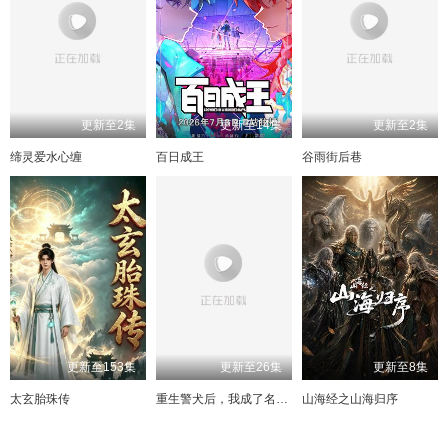
更新至2集
更新至14集
更新至2集
缔灵爱水心缠
百日成王
谷雨街后巷
更新至153集
更新至26集
更新至8集
太玄胎珠传
重生警犬后，我成了名侦探
山海经之山海归序