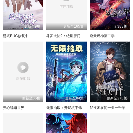
113
73
114
74
115
75
116
76
117
77
118
78
119
79
120
80
更新至9集
更新至165集
全383集
121
81
游戏BUG修复中
斗罗大陆2：绝世唐门
逆天邪神第二季
更新至66集
更新至84集
更新至275集
开心锤锤世界
无限抽取：开局核平修仙世界
我被困在同一天一千年动态漫