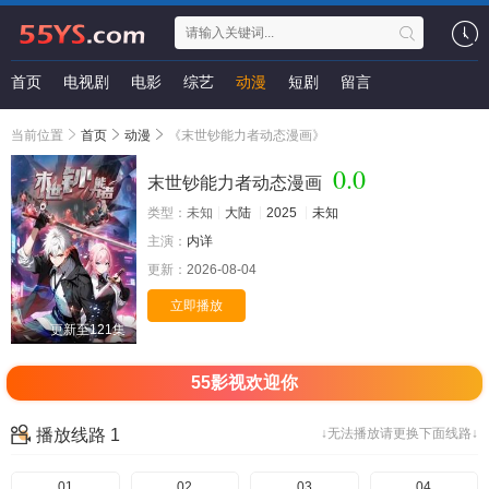
首页
电视剧
电影
综艺
动漫
短剧
留言
当前位置
首页
动漫
《末世钞能力者动态漫画》
0.0
末世钞能力者动态漫画
类型：
未知
大陆
2025
未知
主演：
内详
更新：
2026-08-04
立即播放
更新至121集
55影视欢迎你
播放线路 1
↓无法播放请更换下面线路↓
01
02
03
04