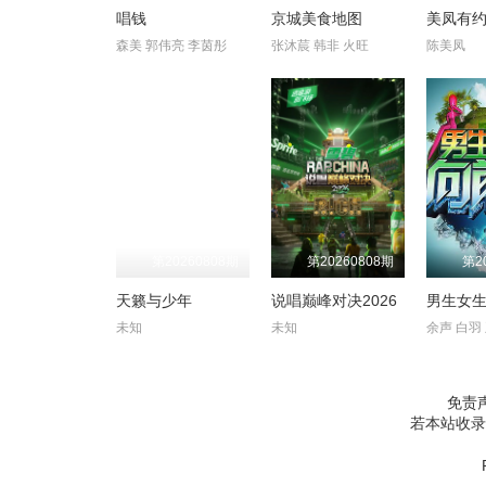
唱钱
京城美食地图
美凤有
森美 郭伟亮 李茵彤
张沐莀 韩非 火旺
陈美凤
第20260808期
第20260808期
第2
天籁与少年
说唱巅峰对决2026
男生女
未知
未知
免责
若本站收录