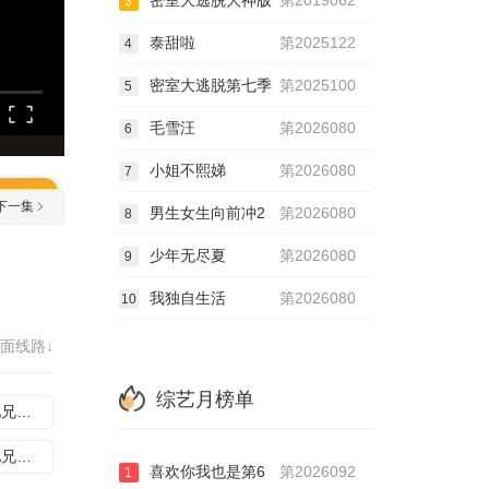
密室大逃脱大神版
第2019062
3
泰甜啦
第2025122
4
密室大逃脱第七季
第2025100
5
毛雪汪
第2026080
6
小姐不熙娣
第2026080
7
下一集
男生女生向前冲2
第2026080
8
少年无尽夏
第2026080
9
我独自生活
第2026080
10
面线路↓
综艺月榜单
奔跑吧兄弟三季2015.12.18
奔跑吧兄弟三季2016.02.11
喜欢你我也是第6
第2026092
1