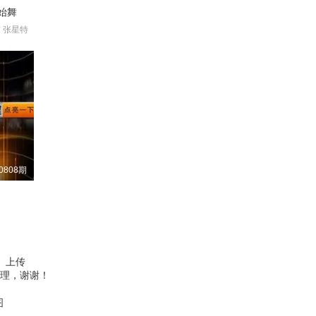
始舞
 张星特
0808期
、上传
理，谢谢！
图