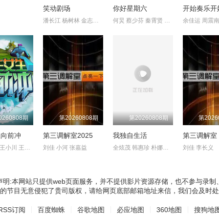
约
笑动剧场
你好星期六
开始奏乐开
潘长江 杨树林 金志文 曹云金 文松
何炅 蔡少芬 秦霄贤 王鹤棣 布瑞吉
余佳运 周震南
0260808期
第20260808期
第20260808期
第2026
生向前冲
第三调解室2025
我独自生活
第三调解室
余声 白羽 王小川 王乐乐 宋秋熠 张亚群
刘佳 小河 张嘉益
全炫茂 韩惠珍 朴娜莱 李时言 旗安84 刘宪华 李必模 金莎妮 李昇
刘佳 李长义
声明:本网站只提供web页面服务，并不提供影片资源存储，也不参与录制
的节目无意侵犯了贵司版权，请给网页底部邮箱地址来信，我们会及时处
RSS订阅
百度蜘蛛
谷歌地图
必应地图
360地图
搜狗地