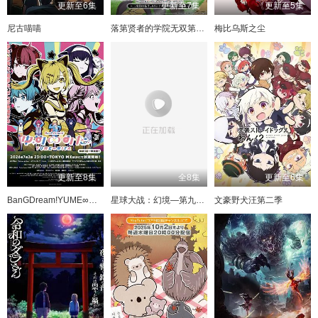
更新至6集
更新至7集
更新至5集
尼古喵喵
落第贤者的学院无双第二回转生，S等级作弊魔术师冒险记
梅比乌斯之尘
更新至8集
全8集
更新至6集
BanGDream!YUME∞MITA
星球大战：幻境—第九个绝地武士
文豪野犬汪第二季