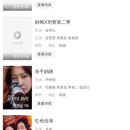
查看详情
更新至5集
财阀X刑警第二季
导演：
金宰弘
主演：
安普贤 郑恩彩 姜相准
类型：
地区：
韩国
查看详情
更新至1集
杀手妈咪
导演：
尹钟浩
主演：
孔晓振 郑浚远 李相二 成东日
类型：
地区：
韩国
查看详情
更新至3集
红色珍珠
导演：
未知