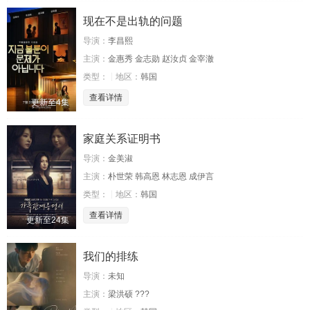
现在不是出轨的问题
导演：
李昌熙
主演：
金惠秀 金志勋 赵汝贞 金宰澈
类型：
地区：
韩国
查看详情
更新至4集
家庭关系证明书
导演：
金美淑
主演：
朴世荣 韩高恩 林志恩 成伊言
类型：
地区：
韩国
查看详情
更新至24集
我们的排练
导演：
未知
主演：
梁洪硕 ???