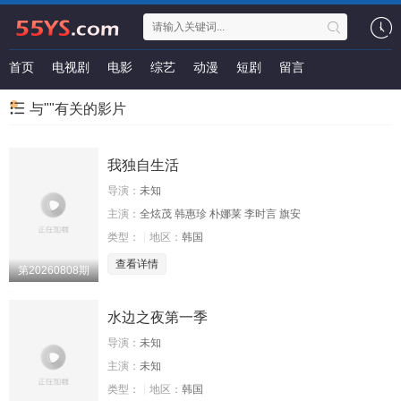
首页
电视剧
电影
综艺
动漫
短剧
留言
与""有关的影片
我独自生活
导演：
未知
主演：
全炫茂 韩惠珍 朴娜莱 李时言 旗安
类型：
地区：
韩国
查看详情
第20260808期
水边之夜第一季
导演：
未知
主演：
未知
类型：
地区：
韩国