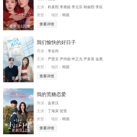
主演：
朴真熙 李甫姫 李元宗 韩振熙 李应
类型：
地区：
韩国
查看详情
更新至102集
我们愉快的好日子
导演：
李在尚
主演：
严贤京 尹仲勋 申正允 尹多英 金惠
类型：
地区：
韩国
查看详情
更新至93集
我的荒糖恋爱
导演：
金章汉
主演：
丁海寅 贺营
类型：
地区：
韩国
查看详情
更新至12集